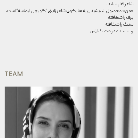
شاعر آغاز نماید.
«من»
محصول اندیشیدن به هایکوی شاعر ژاپنی “گویچی ایماسه” است.
برف را شکافته
سنگ را شکافته
و ایستاده درخت گیلاس
TEAM